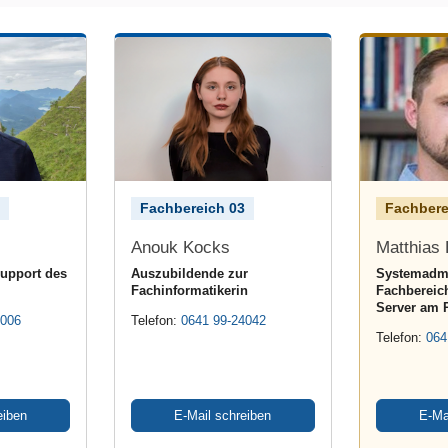
Fachbereich 03
Fachbere
Anouk Kocks
Matthias 
Support des
Auszubildende zur
Systemadmi
Fachinformatikerin
Fachbereich
Server am P
4006
Telefon:
0641 99-24042
Telefon:
064
eiben
E-Mail schreiben
E-Ma