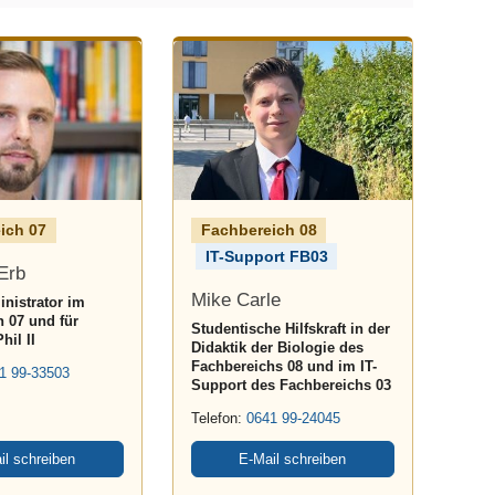
ich 07
Fachbereich 08
IT-Support FB03
Erb
Mike Carle
nistrator im
 07 und für
Studentische Hilfskraft in der
hil II
Didaktik der Biologie des
Fachbereichs 08 und im IT-
1 99-33503
Support des Fachbereichs 03
Telefon:
0641 99-24045
il schreiben
E-Mail schreiben